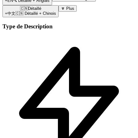
+EN
🔍 Détaillé + Anglais
🇨🇳Détaillé
🔽 Plus
+中文
🇨🇳 Détaillé + Chinois
Type de Description