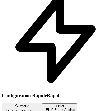
Configuration Rapide
Rapide
🔍Détaillé
📄Bref
+EN
📄 Bref + Anglais