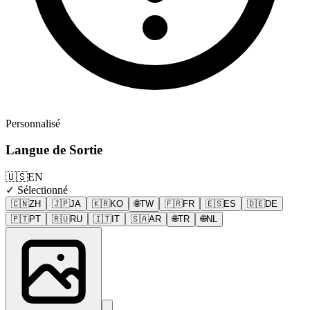
Personnalisé
Langue de Sortie
🇺🇸
EN
✓ Sélectionné
🇨🇳
ZH
🇯🇵
JA
🇰🇷
KO
🌐
TW
🇫🇷
FR
🇪🇸
ES
🇩🇪
DE
🇵🇹
PT
🇷🇺
RU
🇮🇹
IT
🇸🇦
AR
🌐
TR
🌐
NL